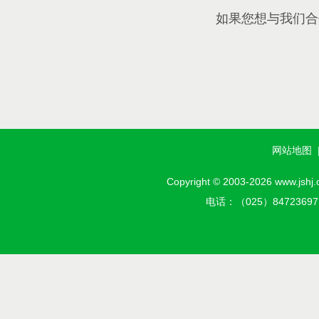
如果您想与我们合
网站地图
Copyright © 2003-2026 w
电话：（025）8472369