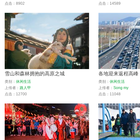
点击：8902
点击：14589
雪山和森林拥抱的高原之城
各地迎来返程高峰
类别：
休闲生活
类别：
休闲生活
上传者：
路人甲
上传者：
Song my
点击：12700
点击：11048