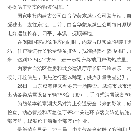
冬提供了坚实的物资保障。”
国家电投内蒙古公司白音华蒙东煤业公司装车站，自动
缓驶出，发往东北。目前，白音华蒙东煤业公司每日原煤产
电煤运往长春、四平、本溪、抚顺等地。
在保障国家能源供应的同时，内蒙古以实施“温暖工程
站、住户等进行多轮全链条排查，找准供热不热“病根”，
米，达到13.5亿平方米，进一步提升终端用户供热质量。
内蒙古自治区住房和城乡建设厅厅长郭玉峰表示，内蒙古
按时开栓供热，供热运行整体稳定，供热质量明显提升
26日，山东威海迎来今冬第一场降雪。威海市城市清雪
出动各类清雪设备车辆253台（套），手持式清雪设备3
为防范本轮寒潮大风对海上交通安全带来的影响，威
检查、动态管控和应急值守等5个关键环节落实防范措施
部停航，16艘施工船舶全部停止作业。
最新消息显示，27日晨，中央气象台解除了寒潮和大