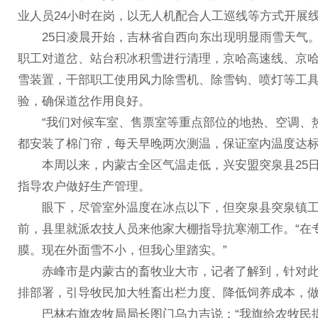
业人员24小时在岗，以无人机配合人工巡线等方式开展
25日凌晨开始，吉林省自西向东出现明显雨雪天气。
职工对道岔、站台积冰积雪进行清理，京哈高速线、京
雪装置，干部职工使用风力除雪机、除雪钩、喷灯等工
验，确保道岔作用良好。
“我们对候车室、售票室等重点部位的地热、空调、热
都安装了棉门帘，每天早晚两次测温，保证室内温度达标
本周以来，内蒙古全区气温走低，兴安盟突泉县25日
指导农户做好生产管理。
眼下，尽管室外温度在冰点以下，但突泉县突泉镇工
前，县里就派农技人员来他家大棚指导抗寒潮工作。“在
膜。现在外面雪不小，但我心里踏实。”
赤峰市是内蒙古的畜牧业大市，记者了解到，针对此
排部署，引导牧民加大牲畜出栏力度、降低饲养成本，
巴林右旗农牧局局长图门乌力吉说：“我旗给农牧民提